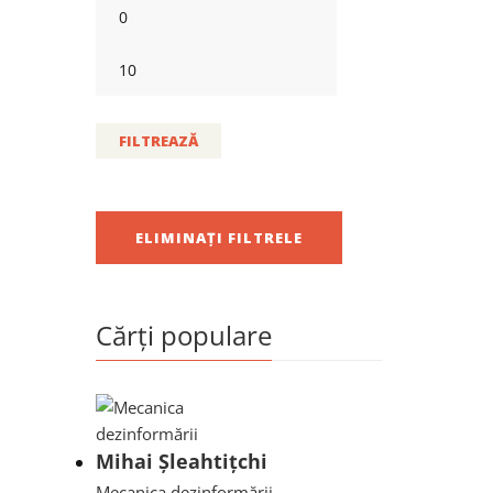
FILTREAZĂ
ELIMINAȚI FILTRELE
Cărți populare
Mihai Șleahtițchi
Mecanica dezinformării