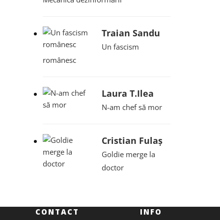
Traian Sandu
Un fascism
românesc
Laura T.Ilea
N-am chef să mor
Cristian Fulaș
Goldie merge la
doctor
CONTACT
INFO