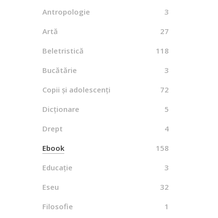
Antropologie
3
By
CO
Artă
27
Beletristică
118
Bucătărie
3
Cu
Copii și adolescenți
72
By
V
Dicționare
5
Drept
4
Ebook
158
Pădur
Educație
3
By
Eseu
32
Filosofie
1