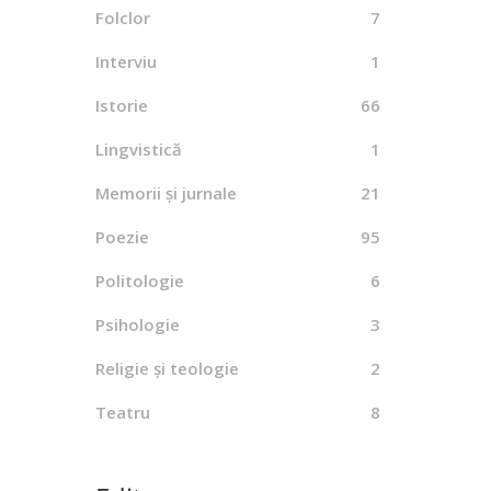
Folclor
7
Interviu
1
Istorie
66
Lingvistică
1
Memorii și jurnale
21
Poezie
95
Politologie
6
Psihologie
3
Religie și teologie
2
Teatru
8