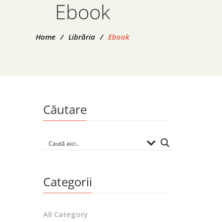
Ebook
Home
/
Librăria
/
Ebook
Căutare
Di
Categorii
All Category
Ulti