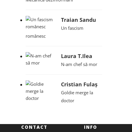
Traian Sandu
Un fascism
românesc
Laura T.Ilea
N-am chef să mor
Cristian Fulaș
Goldie merge la
doctor
CONTACT
INFO