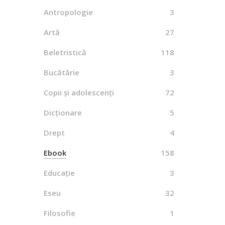
Antropologie
3
Lega
Artă
27
Beletristică
118
By
L
Bucătărie
3
Copii și adolescenți
72
Dicționare
5
T
Drept
4
By
Ebook
158
Educație
3
Eseu
32
Li
Filosofie
1