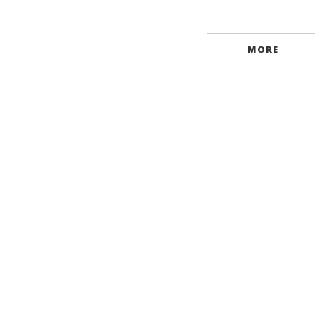
TAMARA CĂRĂUȘ
By
LILIA BICEC-ZANARDELLI
By
E
MORE