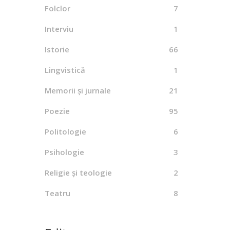
By
Folclor
7
Interviu
1
Istorie
66
Lingvistică
1
Memorii și jurnale
21
Poezie
95
Politologie
6
Psihologie
3
Religie și teologie
2
Teatru
8