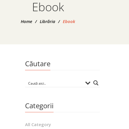
Ebook
Home
/
Librăria
/
Ebook
Căutare
A
By
GHE
Categorii
All Category