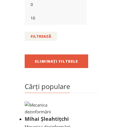
FILTREAZĂ
ELIMINAȚI FILTRELE
Cărți populare
Mihai Șleahtițchi
Mecanica dezinformării