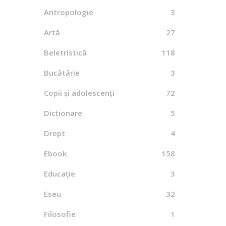
Antropologie
3
By
Artă
27
Beletristică
118
Bucătărie
3
Repub
Copii și adolescenți
72
răs
Dicționare
5
By
Drept
4
Ebook
158
Educație
3
Cum 
per
Eseu
32
By
K
Filosofie
1