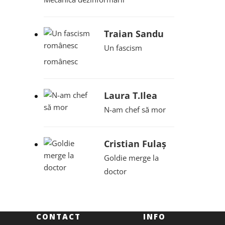
Traian Sandu
Un fascism
românesc
Laura T.Ilea
N-am chef să mor
Cristian Fulaș
Goldie merge la
doctor
CONTACT
INFO