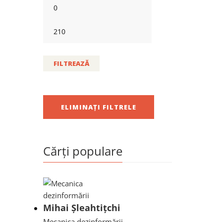
FILTREAZĂ
ELIMINAȚI FILTRELE
Cărți populare
Mihai Șleahtițchi
Mecanica dezinformării