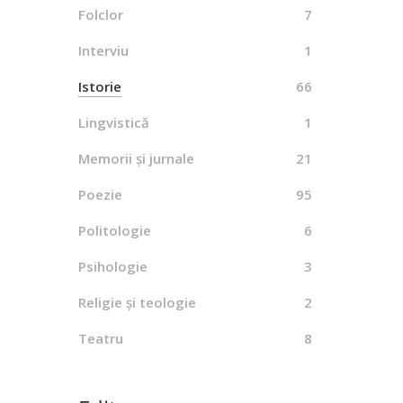
Folclor
7
Interviu
1
T
Istorie
66
Lingvistică
1
By
Memorii și jurnale
21
Poezie
95
Politologie
6
Psihologie
3
Religie și teologie
2
Teatru
8