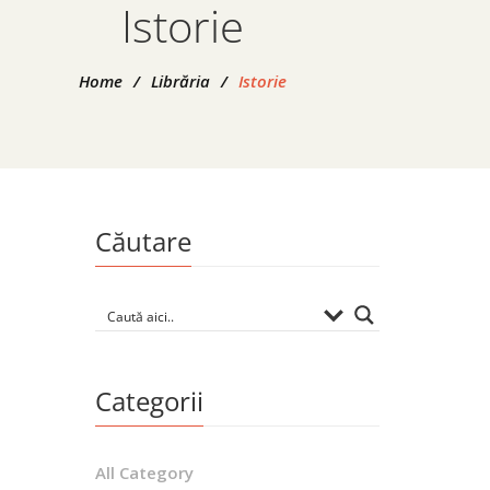
Istorie
Home
/
Librăria
/
Istorie
Căutare
Aromân
Dep
Politi
cu
Categorii
Pretut
des
All Category
prem