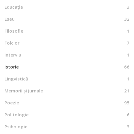
Educație
3
Eseu
32
Filosofie
1
Folclor
7
Interviu
1
Istorie
66
Lingvistică
1
Memorii și jurnale
21
Poezie
95
Politologie
6
Psihologie
3