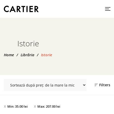
Istorie
Home
/
Librăria
/
Istorie
Filters
Min:
35.00
lei
Max:
207.00
lei