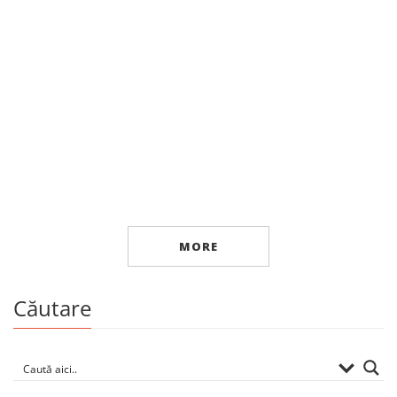
Istorie
Basarabia necunoscută
By
IURIE COLESNIC
MORE
Căutare