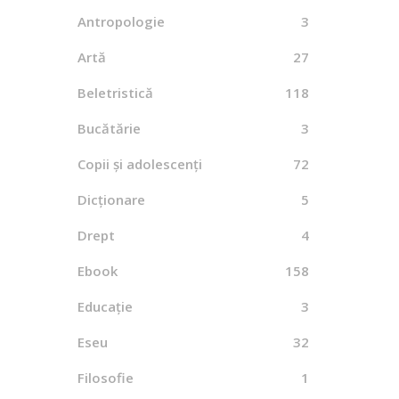
Antropologie
3
Artă
27
Beletristică
118
Bucătărie
3
Copii și adolescenți
72
Dicționare
5
Drept
4
Ebook
158
Educație
3
Eseu
32
Filosofie
1