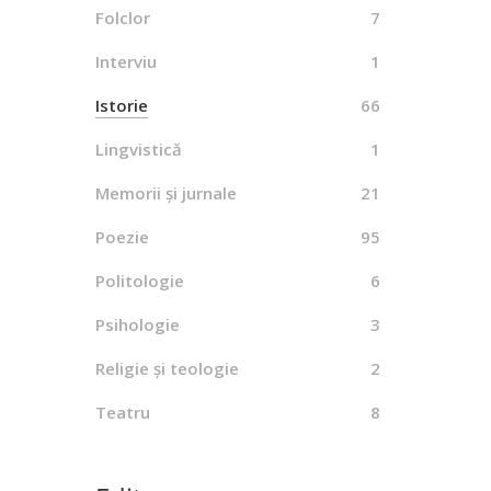
Folclor
7
Interviu
1
Istorie
66
Lingvistică
1
Memorii și jurnale
21
Poezie
95
Politologie
6
Psihologie
3
Religie și teologie
2
Teatru
8