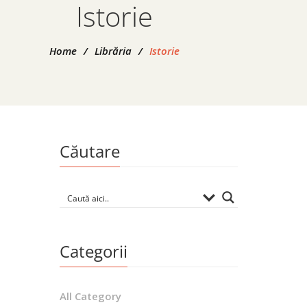
Istorie
Home
/
Librăria
/
Istorie
Căutare
Refugia
prob
B
Categorii
All Category