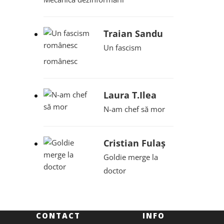
Traian Sandu
Un fascism
românesc
Laura T.Ilea
N-am chef să mor
Cristian Fulaș
Goldie merge la
doctor
CONTACT
INFO