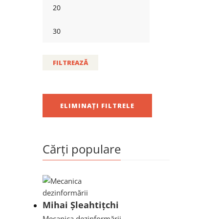
FILTREAZĂ
ELIMINAȚI FILTRELE
Cărți populare
Mihai Șleahtițchi
Mecanica dezinformării