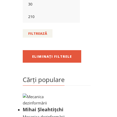
FILTREAZĂ
ELIMINAȚI FILTRELE
Cărți populare
Mihai Șleahtițchi
Mecanica dezinformării