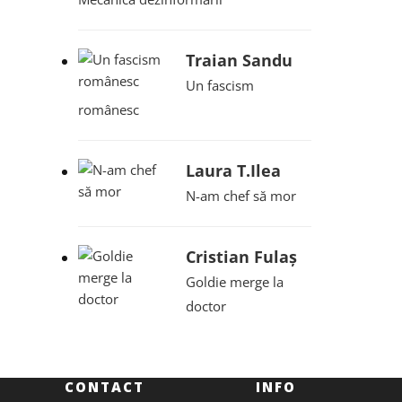
Traian Sandu
Un fascism
românesc
Laura T.Ilea
N-am chef să mor
Cristian Fulaș
Goldie merge la
doctor
CONTACT
INFO