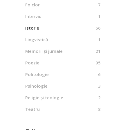
puterea
Folclor
7
Moldo
Interviu
1
By
Istorie
66
Lingvistică
1
Memorii și jurnale
21
Poezie
95
Basara
By
Politologie
6
Psihologie
3
Religie și teologie
2
Teatru
8