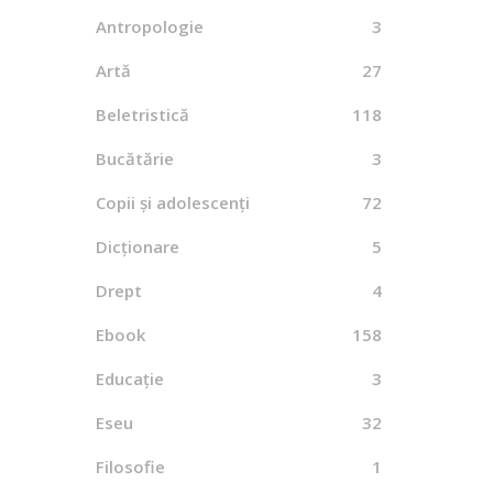
Antropologie
3
Artă
27
Con
Beletristică
118
By
Bucătărie
3
Copii și adolescenți
72
Dicționare
5
Diplo
Drept
4
Reg
Ebook
158
B
Educație
3
Eseu
32
Filosofie
1
Biser