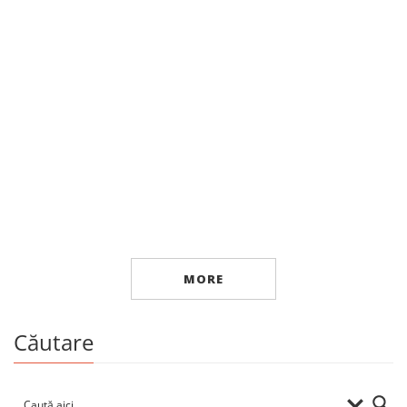
Artă
… nimic altceva
By
VALERIE VOLONTIR
MORE
Căutare