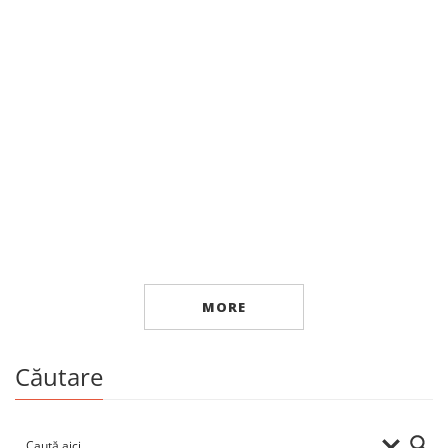
Artă
… nimic altceva
By
VALERIE VOLONTIR
MORE
Căutare