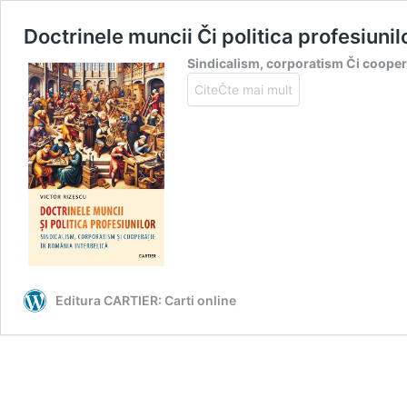
Doctrinele muncii Či politica profesiunil
Sindicalism, corporatism Či cooper
CiteČte mai mult
Editura CARTIER: Carti online