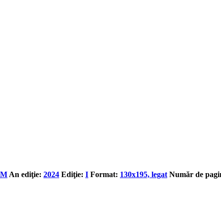
LM
An ediţie:
2024
Ediţie:
I
Format:
130x195, legat
Număr de pagin