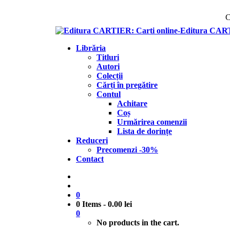
C
Librăria
Titluri
Autori
Colecții
Cărți în pregătire
Contul
Achitare
Coș
Urmărirea comenzii
Lista de dorințe
Reduceri
Precomenzi -30%
Contact
0
0 Items
-
0.00
lei
0
No products in the cart.