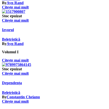
By
Ayn Rand
Citește mai mult
Stoc epuizat
Citește mai mult
Izvorul
Beletristică
By
Ayn Rand
Volumul I
Citește mai mult
Stoc epuizat
Citește mai mult
Dependența
Beletristică
By
Constantin Cheianu
Citește mai mult