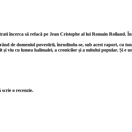
strati încerca să refacă pe Jean Cristophe al lui Romain Rolland. În 
urând de domeniul povestirii, înrudindu-se, sub acest raport, cu ton
it și viu cu lumea halimalei, a cronicilor și a mitului popular. Și e
 scrie o recenzie.