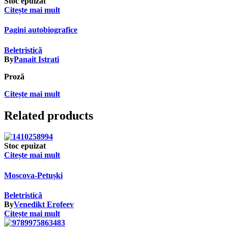
Stoc epuizat
Citește mai mult
Pagini autobiografice
Beletristică
By
Panait Istrati
Proză
Citește mai mult
Related products
Stoc epuizat
Citește mai mult
Moscova-Petușki
Beletristică
By
Venedikt Erofeev
Citește mai mult