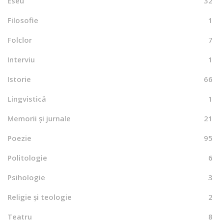
Eseu
32
Filosofie
1
Folclor
7
Interviu
1
Istorie
66
Lingvistică
1
Memorii și jurnale
21
Poezie
95
Politologie
6
Psihologie
3
Religie și teologie
2
Teatru
8