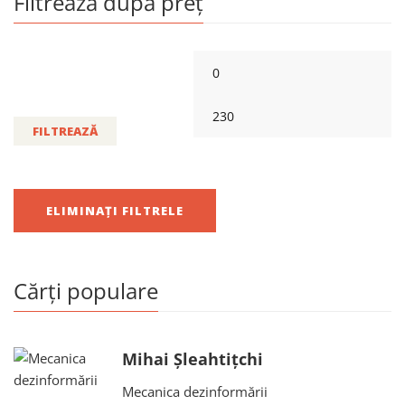
Filtrează după preț
FILTREAZĂ
ELIMINAȚI FILTRELE
Cărți populare
Mihai Șleahtițchi
Mecanica dezinformării