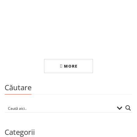
Eseu
Mecanica dezinformării
By
MIHAI ȘLEAHTIȚCHI
MORE
Căutare
Categorii