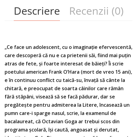
Descriere
Recenzii (0)
„Ce face un adolescent, cu o imaginaţie efervescentă,
care descoperă că nu e ca prietenii săi, fiind mai puţin
atras de fete, şi foarte interesat de băieţi? Îi scrie
poetului american Frank O’Hara (mort de vreo 15 ani),
e în continuu conflict cu taică-su, învaţă să cânte la
chitară, e preocupat de soarta câinilor care rămân
fără stăpâni, visează să se facă pădurar, dar se
pregăteşte pentru admiterea la Litere, încasează un
pumn care-i sparge nasul, scrie, la examenul de
bacalaureat, că Octavian Goga ar trebui scos din
programa şcolară, îşi caută, angoasat şi derutat,