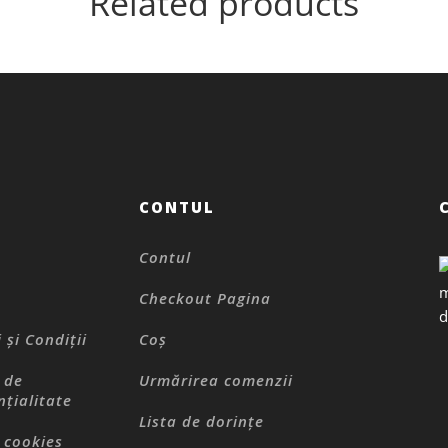
Related products
CONTUL
Contul
Checkout Pagina
 și Condiții
Coș
a de
Urmărirea comenzii
nțialitate
Lista de dorințe
a cookies