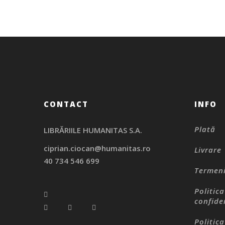
CONTACT
INFO
Plată
LIBRĂRIILE HUMANITAS S.A.
ciprian.ciocan@humanitas.ro
Livrare
40 734 546 699
Termeni
Politic
confide
Politic