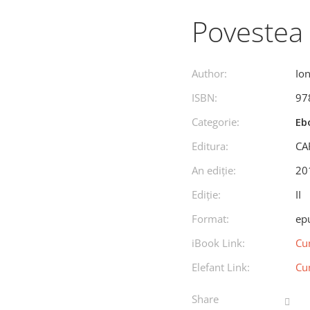
Povestea 
Author:
Io
ISBN:
97
Categorie:
Eb
Editura:
CA
An ediţie:
20
Ediţie:
II
Format:
ep
iBook Link:
Cu
Elefant Link:
Cu
Share