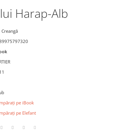
lui Harap-Alb
n Creangă
89975797320
ook
RTIER
11
ub
mpărați pe iBook
mpărați pe Elefant