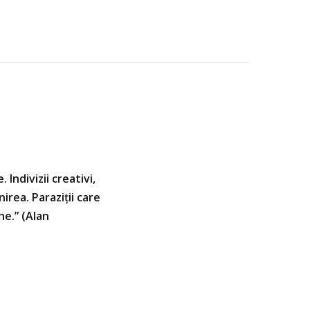
 Indivizii creativi,
irea. Paraziții care
ne.” (Alan