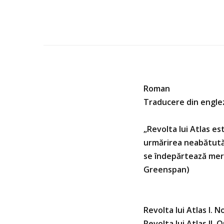
Roman
Traducere din englez
„Revolta lui Atlas este
urmărirea neabătută a 
se îndepărtează mereu
Greenspan)
Revolta lui Atlas I. 
Revolta lui Atlas II. O