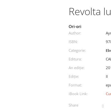
Revolta lui
Ori-ori
Author:
Ay
ISBN:
97
Categorie:
Eb
Editura:
CA
An ediţie:
20
Ediţie:
II
Format:
ep
iBook Link:
Cu
Share