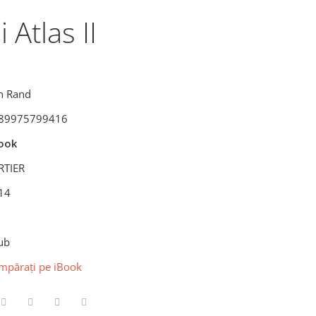
 Atlas II
n Rand
89975799416
ook
RTIER
14
ub
mpărați pe iBook