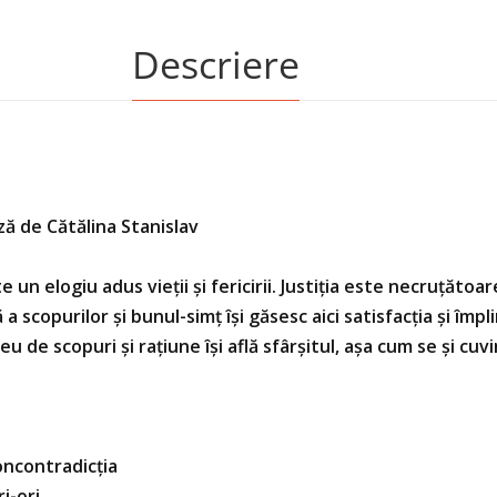
Descriere
ă de Cătălina Stanislav
 un elogiu adus vieții și fericirii. Justiția este necruțătoare.
scopurilor și bunul-simț își găsesc aici satisfacția și împlin
 de scopuri și rațiune își află sfârșitul, așa cum se și cuvi
Noncontradicția
ri-ori