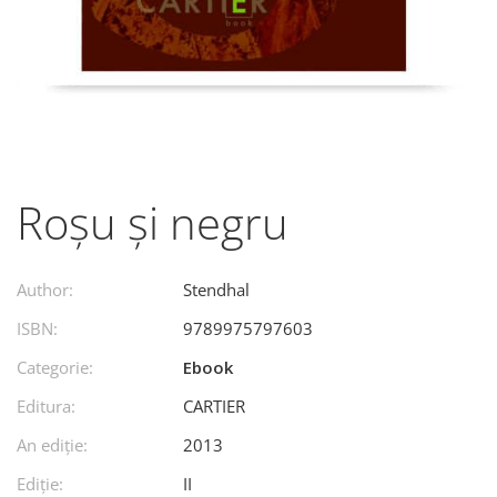
Roșu și negru
Author:
Stendhal
ISBN:
9789975797603
Categorie:
Ebook
Editura:
CARTIER
An ediţie:
2013
Ediţie:
II