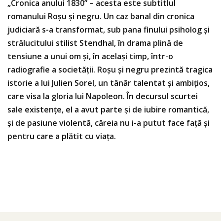
„Cronica anului 1830” – acesta este subtitlul
romanului Roşu şi negru. Un caz banal din cronica
judiciară s-a transformat, sub pana finului psiholog şi
strălucitului stilist Stendhal, în drama plină de
tensiune a unui om şi, în acelaşi timp, într-o
radiografie a societăţii. Roşu şi negru prezintă tragica
istorie a lui Julien Sorel, un tânăr talentat şi ambiţios,
care visa la gloria lui Napoleon. În decursul scurtei
sale existenţe, el a avut parte şi de iubire romantică,
şi de pasiune violentă, căreia nu i-a putut face faţă şi
pentru care a plătit cu viaţa.