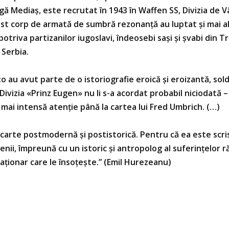
gă Mediaş, este recrutat în 1943 în Waffen SS, Divizia de
est corp de armată de sumbră rezonanţă au luptat şi mai al
potriva partizanilor iugoslavi, îndeosebi saşi şi şvabi din T
 Serbia.
ito au avut parte de o istoriografie eroică şi eroizantă, sol
ivizia «Prinz Eugen» nu li s-a acordat probabil niciodată –
 mai intensă atenţie până la cartea lui Fred Umbrich. (…)
carte postmodernă şi postistorică. Pentru că ea este scr
nii, împreună cu un istoric şi antropolog al suferinţelor r
aţionar care le însoţeşte.” (Emil Hurezeanu)