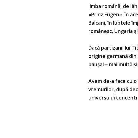
limba română, de lân
«Prinz Eugen». În ac
Balcani, în luptele îm
românesc, Ungaria şi
Dacă partizanii lui T
origine germană din D
pauşal – mai multă şi
Avem de-a face cu o 
vremurilor, după dece
universului concentr