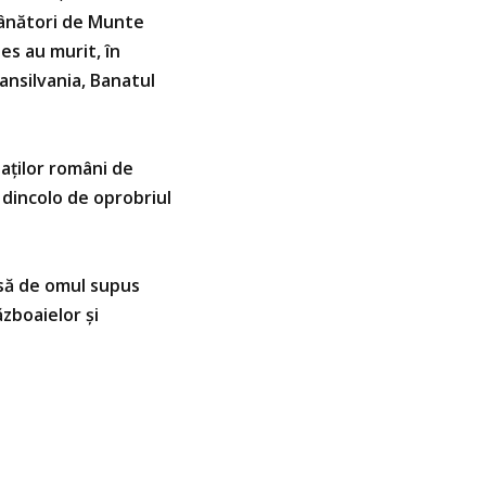
 Vânători de Munte
es au murit, în
ransilvania, Banatul
daţilor români de
 dincolo de oprobriul
isă de omul supus
ăzboaielor şi