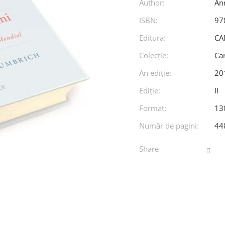
Author:
An
ISBN:
97
Editura:
CA
Colecție:
Car
An ediţie:
20
Ediţie:
II
Format:
13
Număr de pagini:
44
Share