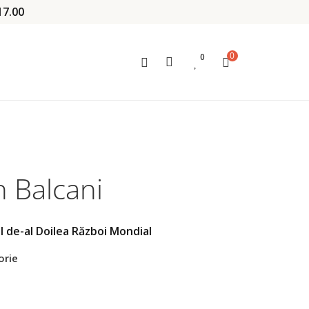
17.00
0
0
 Balcani
l de-al Doilea Război Mondial
orie