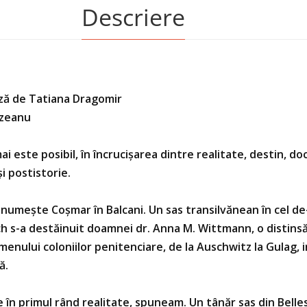
Descriere
ză de Tatiana Dragomir
ezeanu
mai este posibil, în încrucişarea dintre realitate, destin, d
şi postistorie.
e numeşte Coşmar în Balcani. Un sas transilvănean în cel de
h s-a destăinuit doamnei dr. Anna M. Wittmann, o distins
nului coloniilor penitenciare, de la Auschwitz la Gulag, in
ă.
 în primul rând realitate, spuneam. Un tânăr sas din Belles