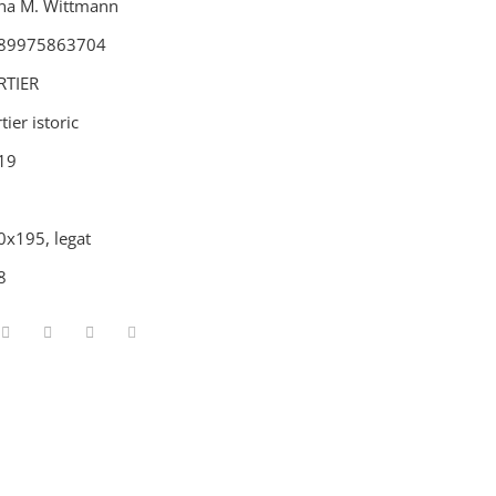
na M. Wittmann
89975863704
RTIER
tier istoric
19
0x195, legat
8