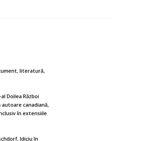
ocument, literatură,
-al Doilea Război
ă autoare canadiană,
clusiv în extensiile
chdorf, Idiciu în