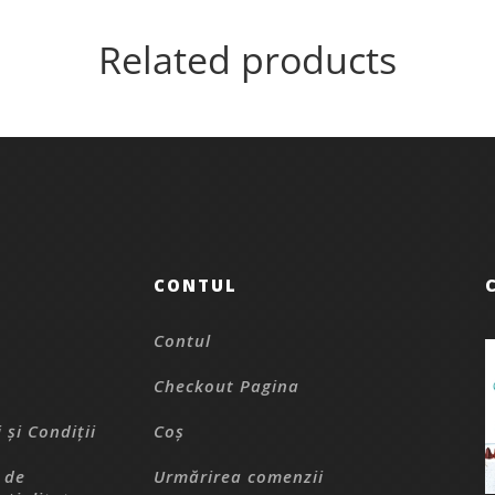
Related products
CONTUL
Contul
Checkout Pagina
 și Condiții
Coș
a de
Urmărirea comenzii