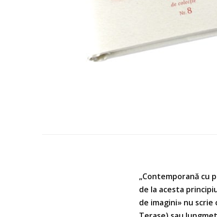
„Contemporană cu per
de la acesta principi
de imagini» nu scrie 
Terase) sau lungmetraj