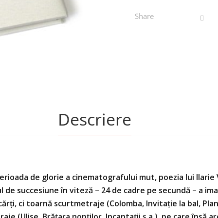
Share
Descriere
ioada de glorie a cinematografului mut, poezia lui Ilari
ul de succesiune în viteză – 24 de cadre pe secundă – a imag
cărţi, ci toarnă scurtmetraje (Colomba, Invitaţie la bal, Pla
e (Ulise, Brăţara nopţilor, Incantaţii ş.a.), pe care însă are