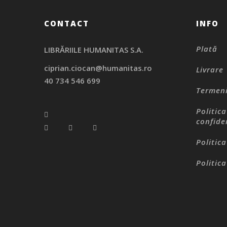
CONTACT
INFO
Plată
LIBRĂRIILE HUMANITAS S.A.
ciprian.ciocan@humanitas.ro
Livrare
40 734 546 699
Termeni
Politic
confide
Politic
Politica