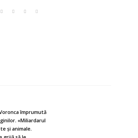
e Voronca împrumută
inilor. «Miliardarul
nte şi animale.
 grijă să le