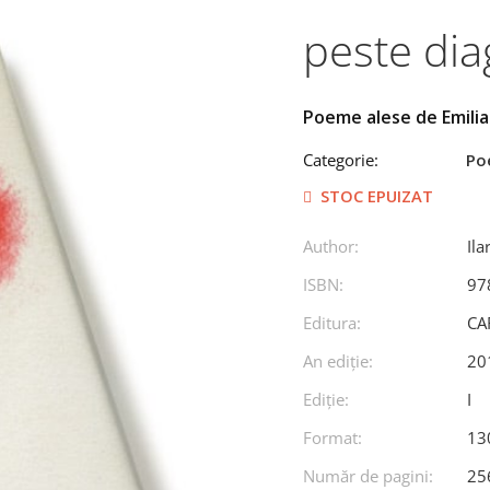
peste dia
Poeme alese de Emili
Categorie:
Po
STOC EPUIZAT
Author:
Ila
ISBN:
97
Editura:
CA
An ediţie:
20
Ediţie:
I
Format:
13
Număr de pagini:
25