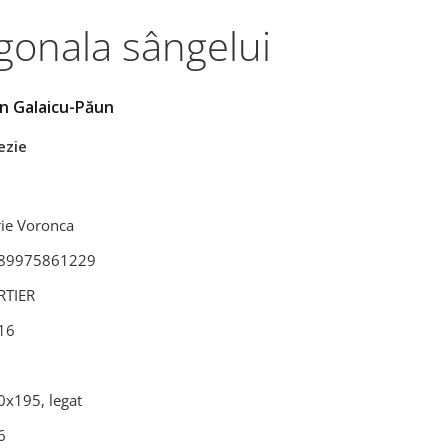
gonala sângelui
an Galaicu-Păun
ezie
rie Voronca
89975861229
RTIER
16
0x195, legat
6