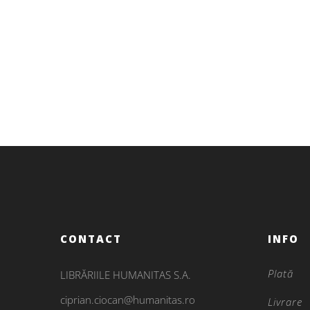
Poezie
îmi provoc poezia eșecul și
moartea
CONTACT
INFO
Plată
LIBRĂRIILE HUMANITAS S.A.
ciprian.ciocan@humanitas.ro
Livrare