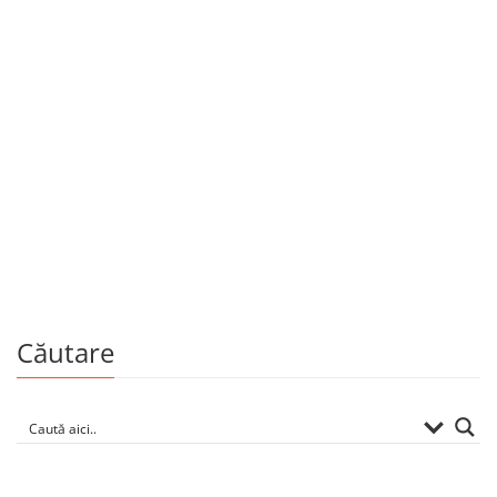
Artă
Moldova. Oameni, locuri, bucătărie și vin
By
ANGELA BRAȘOVEANU
ROMAN RYBALEOV
Căutare