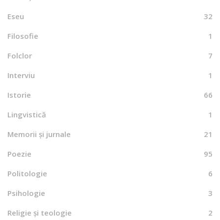
Eseu
32
Filosofie
1
Folclor
7
Interviu
1
Istorie
66
Lingvistică
1
Memorii și jurnale
21
Poezie
95
Politologie
6
Psihologie
3
Religie și teologie
2