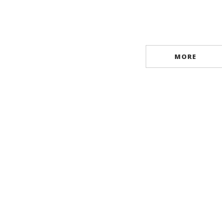
TEFAN DEACONU -
By
ȘTEFAN DEACONU -
OORDONATOR
COORDONATOR
By
MORE