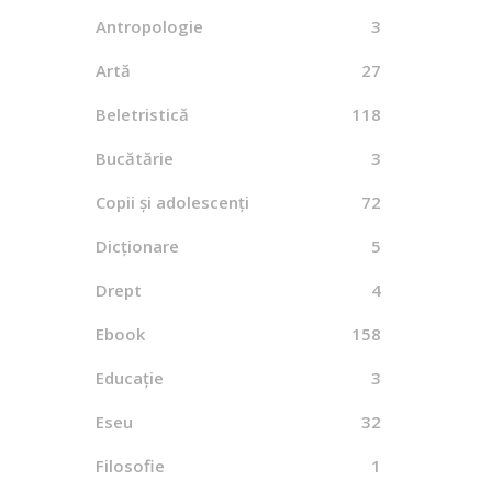
Antropologie
3
Basara
Artă
27
By
Beletristică
118
Bucătărie
3
Copii și adolescenți
72
Liter
Dicționare
5
Repu
1
Drept
4
By
M
Ebook
158
Educație
3
Eseu
32
Codex
Filosofie
1