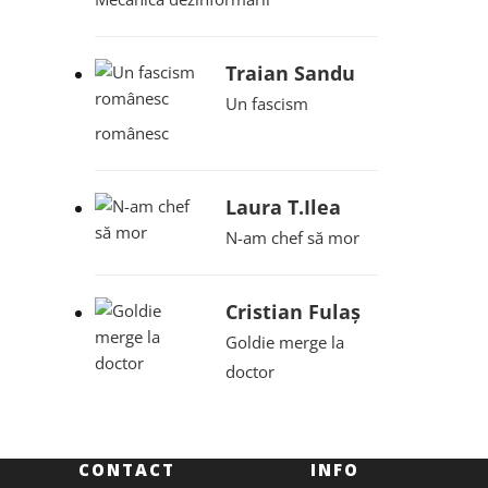
Traian Sandu
Un fascism
românesc
Laura T.Ilea
N-am chef să mor
Cristian Fulaș
Goldie merge la
doctor
CONTACT
INFO