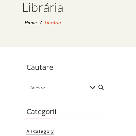
Librăria
Home
/
Librăria
Căutare
Mol
place
By
AN
Categorii
RO
All Category