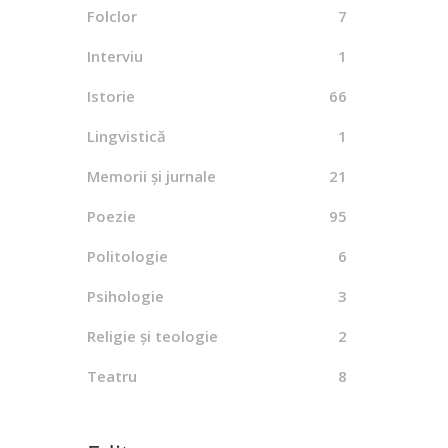
Folclor
7
By
Ș
C
Interviu
1
Istorie
66
Lingvistică
1
Memorii și jurnale
21
Poezie
95
Politologie
6
Psihologie
3
Religie și teologie
2
Teatru
8