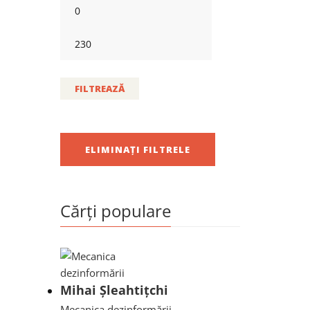
FILTREAZĂ
ELIMINAȚI FILTRELE
Cărți populare
Mihai Șleahtițchi
Mecanica dezinformării