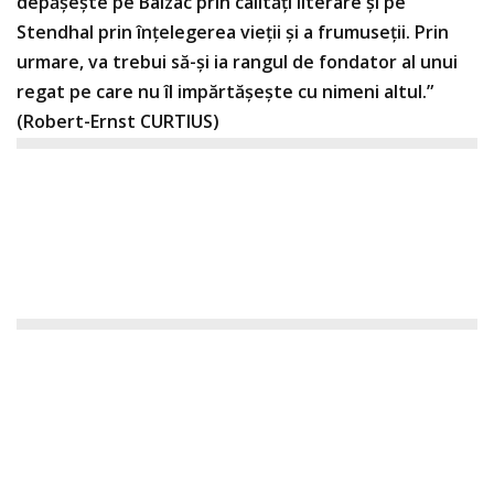
depăşeşte pe Balzac prin calități literare și pe
Stendhal prin înțelegerea vieții și a frumuseții. Prin
urmare, va trebui să-și ia rangul de fondator al unui
regat pe care nu îl impărtăşeşte cu nimeni altul.”
(Robert-Ernst CURTIUS)