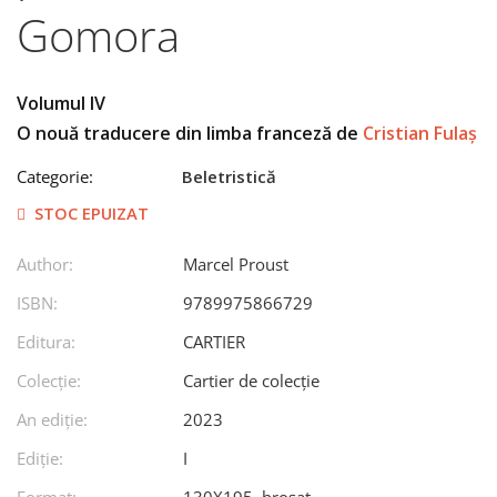
Gomora
Volumul IV
O nouă traducere din limba franceză de
Cristian Fulaș
Categorie:
Beletristică
STOC EPUIZAT
Author:
Marcel Proust
ISBN:
9789975866729
Editura:
CARTIER
Colecție:
Cartier de colecție
An ediţie:
2023
Ediţie:
I