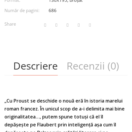
Format:
130X195, broșat
Număr de pagini:
686
Share
Descriere
Recenzii (0)
„Cu Proust se deschide o nouă eră în istoria marelui
roman francez. În unicul scop de a-i delimita mai bine
originalitatea…, putem spune totuşi că el îl
depăşeşte pe Flaubert prin inteligență așa cum îl