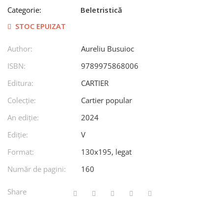
Categorie:
Beletristică
STOC EPUIZAT
Author:
Aureliu Busuioc
ISBN:
9789975868006
Editura:
CARTIER
Colecție:
Cartier popular
An ediţie:
2024
Ediţie:
V
Format:
130x195, legat
Număr de pagini:
160
Share