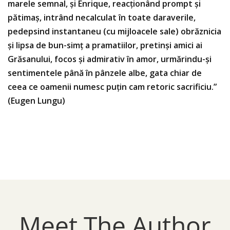
marele semnal, și Enrique, reacționând prompt și
pătimaș, intrând necalculat în toate daraverile,
pedepsind instantaneu (cu mijloacele sale) obrăznicia
și lipsa de bun-simț a pramatiilor, pretinși amici ai
Grăsanului, focos și admirativ în amor, urmărindu-și
sentimentele până în pânzele albe, gata chiar de
ceea ce oamenii numesc puțin cam retoric sacrificiu.”
(Eugen Lungu)
Meet The Author