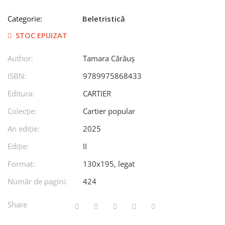
Categorie:
Beletristică
STOC EPUIZAT
Author:
Tamara Cărăuș
ISBN:
9789975868433
Editura:
CARTIER
Colecție:
Cartier popular
An ediţie:
2025
Ediţie:
II
Format:
130x195, legat
Număr de pagini:
424
Share