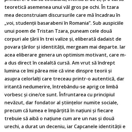
teoretică asemenea unui văl gros pe ochi. În tzara
mea deconstruiam discursurile care mă încadrau în
„voi, studenții basarabeni în Romania”. Sub auspiciile
unui poem de Tristan Tzara, puneam cele două
corpuri ale țării în trei valize și, eliberată dadaist de
povara țărilor și identității, mergeam mai departe. Iar
acea eliberare genera un optimism motivant, care m-
a dus direct în cealaltă cursă. Am vrut să îndrept
lumina ce îmi părea mie că vine dinspre teorii și
asupra celorlalți care treceau printr-o autentică, dar
iritantă nedumerire, întrebându-se aprig ce limbă
vorbesc și cine/ce sunt. Înfruntarea cu principiul
nevăzut, dar fondator al științelor numite sociale,
precum că lumea e împărțită în națiuni și fiecare
trebuie să aibă o națiune cum are un nas și două
urechi, a durat un deceniu, iar Capcanele identității e