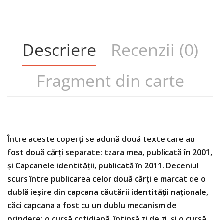
Descriere
Recenzii (0)
Fragment din carte
Între aceste coperți se adună două texte care au
fost două cărți separate: tzara mea, publicată în 2001,
și Capcanele identității, publicată în 2011. Deceniul
scurs între publicarea celor două cărți e marcat de o
dublă ieșire din capcana căutării identității naționale,
căci capcana a fost cu un dublu mecanism de
prindere: o cursă cotidiană, întinsă zi de zi, și o cursă