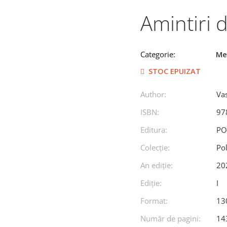
Amintiri 
Categorie:
Mem
STOC EPUIZAT
Author:
Va
ISBN:
97
Editura:
PO
Colecție:
Po
An ediţie:
20
Ediţie:
I
Format:
13
Număr de pagini:
14