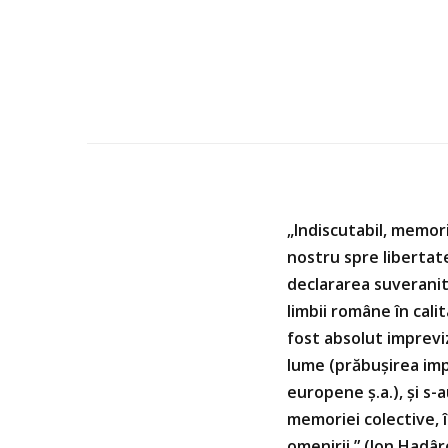
„Indiscutabil, memori
nostru spre libertat
declararea suveranită
limbii române în cal
fost absolut impreviz
lume (prăbușirea imper
europene ş.a.), şi s-
memoriei colective, 
omenirii.” (Ion Hadâr