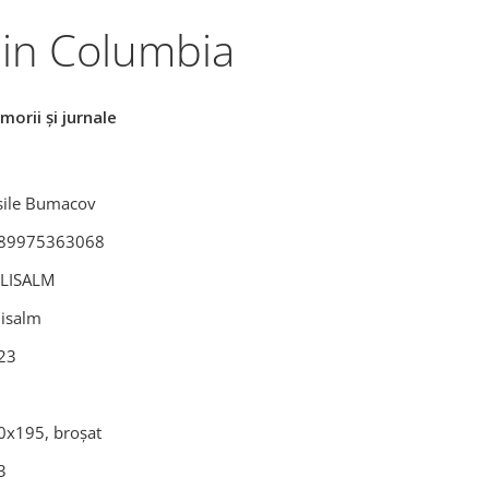
din Columbia
orii și jurnale
sile Bumacov
89975363068
LISALM
lisalm
23
0x195, broșat
3