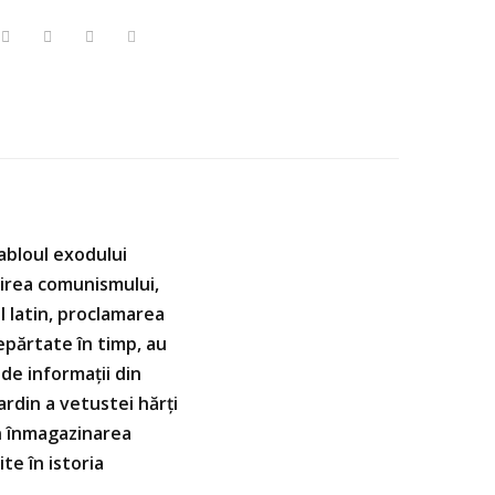
tabloul exodului
şirea comunismului,
l latin, proclamarea
epărtate în timp, au
 de informații din
Cardin a vetustei hărţi
in înmagazinarea
te în istoria