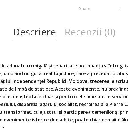
Share
Descriere
Recenzii (0)
ile adunate cu migală şi tenacitate pot nuanţa şi întregi 
e, umplând un gol al realităţii dure, care a precedat prăbu
ţii şi independenţei Republicii Moldova, trecerea la scrisu
itate de limbă de stat etc. Aceste evenimente, nu prea înd
ibile, neaşteptate chiar şi pentru cele mai subtile servicii
iului, dispariția lagărului socialist, recroirea a la Pierre 
au transformat, cu ajutorul şi participarea oamenilor şi pr
în evenimente istorice deosebite, poate chiar nemaiintâlni
că)