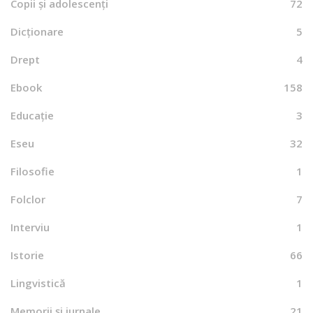
Copii și adolescenți
72
Dicționare
5
Drept
4
Ebook
158
Educație
3
Eseu
32
Filosofie
1
Folclor
7
Interviu
1
Istorie
66
Lingvistică
1
Memorii și jurnale
21