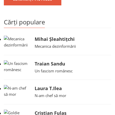
Cărți populare
Mihai Șleahtițchi
Mecanica dezinformării
Traian Sandu
Un fascism românesc
Laura T.Ilea
N-am chef să mor
Cristian Fulaș