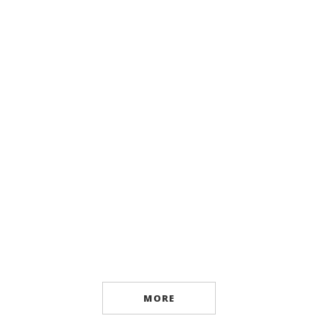
Ebook
Internat
By
SERHII JADAN
MORE