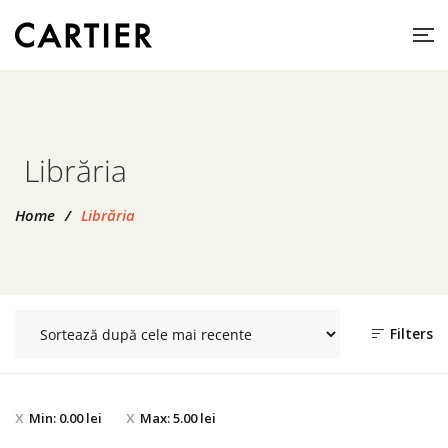
Librăria
Home
/
Librăria
Filters
Min:
0.00
lei
Max:
5.00
lei