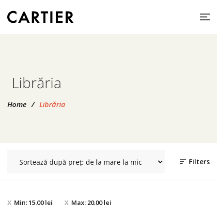
Librăria
Home
/
Librăria
Filters
Min:
15.00
lei
Max:
20.00
lei