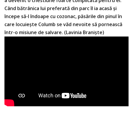
a devenit o chestiune foarte complicată pentru el.
Când bătrânica lui preferată din parc îl ia acasă și
începe să-l îndoape cu cozonac, păsările din pinul în
care locuiește Columb se văd nevoite să pornească
într-o misiune de salvare. (Lavinia Braniște)