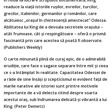
În noua sa lucrare scrupulos documentată, King
readuce la viață istoriile rușilor, evreilor, turcilor,
grecilor, italienilor, germanilor și românilor, care
alcătuiesc „orașul în chintesență amestecat” Odessa.
Abilitatea lui King de a devoala secretele orașului –
atât frumoase, cât și respingătoare – oferă o prismă
fascinantă prin care acestea să poată fi observate.
(Publishers Weekly)
O carte minunată plină de curaj epic, de o admirabilă
erudiție, care face o sagace separare între mit și ceea
ce s-a întâmplat în realitate. Capacitatea Odessei de
a râde de sine însăși și scepticismul ei evident față de
marile narative ale istoriei sunt printre motivele
importante de a vă delecta citind despre soarta
acestui oraș, sub îndrumarea delicată și vibrantă a lui
King. (Peter Demetz)