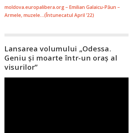
moldova.europalibera.org – Emilian Galaicu-Păun –
Armele, muzele…(Întunecatul April ’22)
Lansarea volumului „Odessa.
Geniu și moarte într-un oraș al
visurilor”