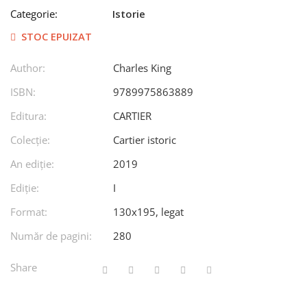
Categorie:
Istorie
STOC EPUIZAT
Author:
Charles King
ISBN:
9789975863889
Editura:
CARTIER
Colecție:
Cartier istoric
An ediţie:
2019
Ediţie:
I
Format:
130x195, legat
Număr de pagini:
280
Share