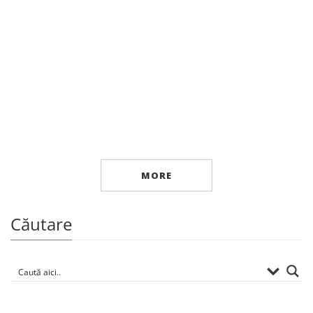
Beletristică
Dincolo de ploaie
By
VLAD IOVIȚĂ
MORE
Căutare