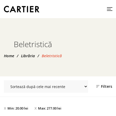
Beletristică
Home
/
Librăria
/
Beletristică
Filters
Min:
20.00
lei
Max:
277.00
lei