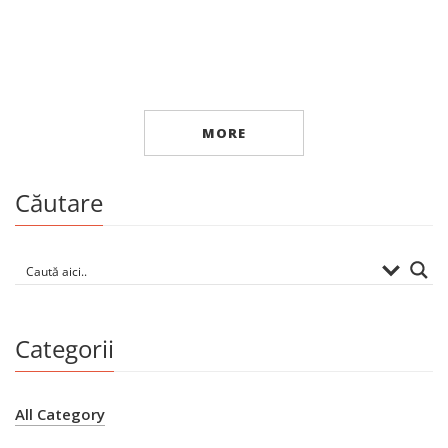
Eseu
Craii de Curtea-Veche
By
MATEIU I. CARAGIALE
MORE
Căutare
Categorii
All Category