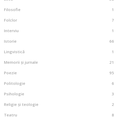
Filosofie
1
Folclor
7
Interviu
1
Istorie
66
Lingvistică
1
Memorii și jurnale
21
Poezie
95
Politologie
6
Psihologie
3
Religie și teologie
2
Teatru
8