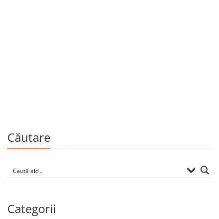
Copii și adolescenți
Maria Mirabela
By
EUGEN DOGA
GRIGORE VIERU
Căutare
Categorii