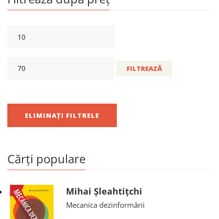
FILTREAZĂ
ELIMINAȚI FILTRELE
Cărți populare
Mihai Șleahtițchi
Mecanica dezinformării