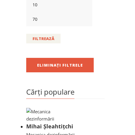
FILTREAZĂ
ELIMINAȚI FILTRELE
Cărți populare
Mihai Șleahtițchi
Mecanica dezinformării