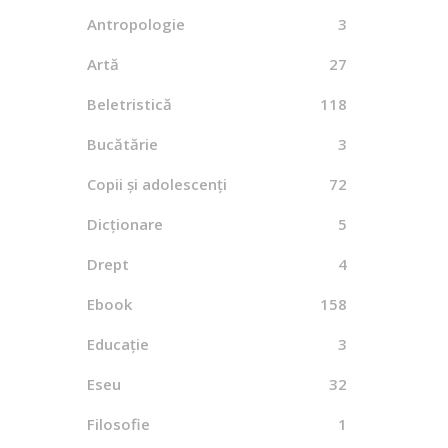
Dialo
Antropologie
3
B
Artă
27
Beletristică
118
Bucătărie
3
Copii și adolescenți
72
Dicționare
5
Drept
4
Ebook
158
Educație
3
Eseu
32
Filosofie
1