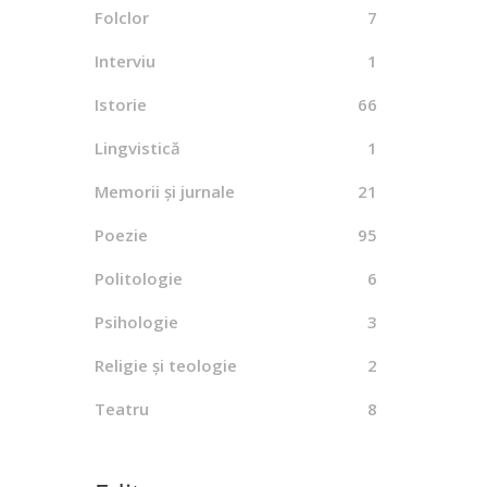
Folclor
7
Interviu
1
Istorie
66
Lingvistică
1
Memorii și jurnale
21
Poezie
95
Politologie
6
Psihologie
3
Religie și teologie
2
Teatru
8