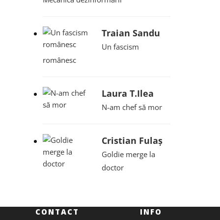
Traian Sandu
Un fascism
românesc
Laura T.Ilea
N-am chef să mor
Cristian Fulaș
Goldie merge la
doctor
CONTACT
INFO