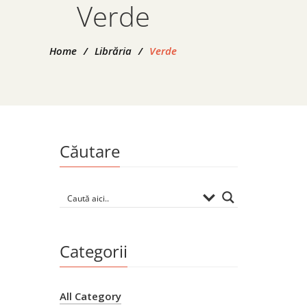
Verde
Home
/
Librăria
/
Verde
Căutare
Cop
Ma
By
EU
Categorii
All Category