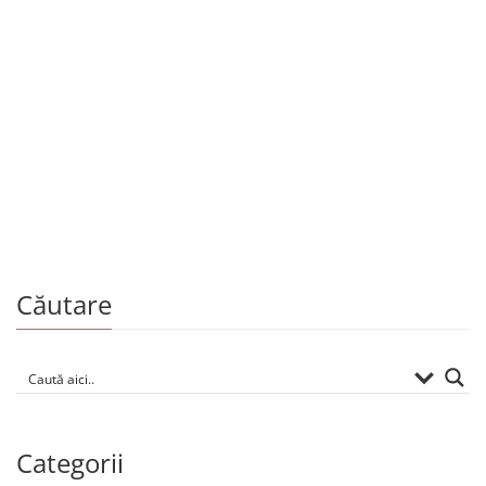
Copii și adolescenți
Băiatul care voia să doarmă
By
MICHEL BRULÉ
Căutare
Categorii