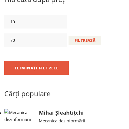
FILTREAZĂ
ELIMINAȚI FILTRELE
Cărți populare
Mihai Șleahtițchi
Mecanica dezinformării