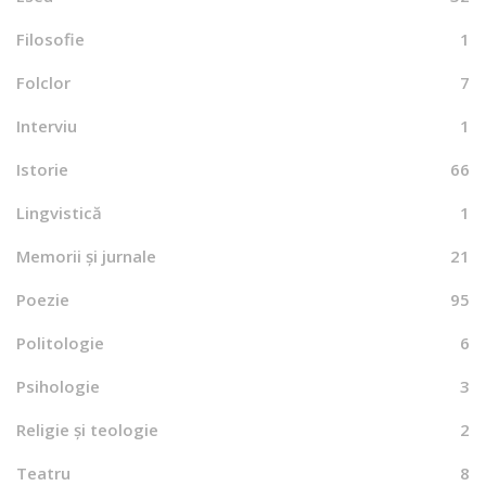
Filosofie
1
Folclor
7
Interviu
1
Istorie
66
Lingvistică
1
Memorii și jurnale
21
Poezie
95
Politologie
6
Psihologie
3
Religie și teologie
2
Teatru
8