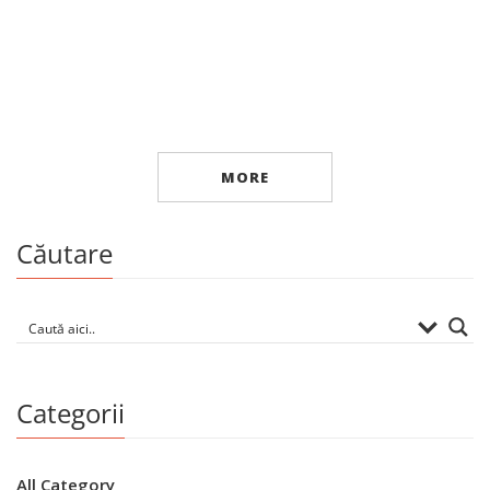
Memorii și jurnale
Post-restant
By
VASILE VASILACHE
MORE
Căutare
Categorii
All Category